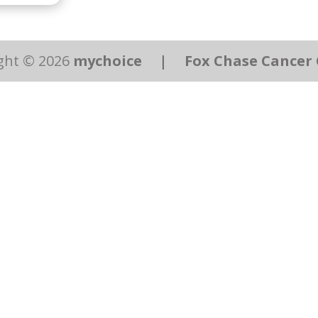
ght © 2026
mychoice
|
Fox Chase Cancer