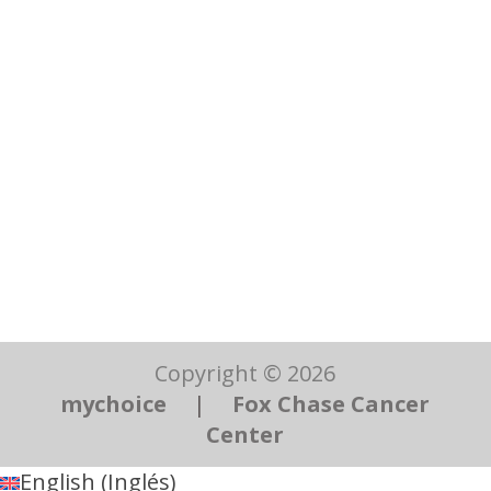
Copyright © 2026
mychoice
|
Fox Chase Cancer
Center
English
(
Inglés
)